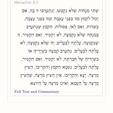
Menachot 3:3
שְׁתֵּי מְנָחוֹת שֶׁלֹּא נִקְמְצוּ, וְנִתְעָרְבוּ זוֹ בָזוֹ, אִם
יָכוֹל לִקְמֹץ מִזּוֹ בִּפְנֵי עַצְמָהּ וּמִזּוֹ בִּפְנֵי עַצְמָהּ,
כְּשֵׁרוֹת. וְאִם לָאו, פְּסוּלוֹת. הַקֹּמֶץ שֶׁנִּתְעָרֵב
בְּמִנְחָה שֶׁלֹּא נִקְמְצָה, לֹא יַקְטִיר. וְאִם הִקְטִיר, זוֹ
שֶׁנִּקְמְצָה, עָלְתָה לַבְּעָלִים, וְזוֹ שֶׁלֹּא נִקְמְצָה, לֹא
עָלְתָה לַבְּעָלִים. נִתְעָרֵב קֻמְצָהּ בִּשְׁיָרֶיהָ אוֹ
בִשְׁיָרֶיהָ שֶׁל חֲבֶרְתָּהּ, לֹא יַקְטִיר. וְאִם הִקְטִיר,
עָלְתָה לַבְּעָלִים. נִטְמָא הַקֹּמֶץ וְהִקְרִיבוֹ, הַצִּיץ
מְרַצֶּה. יָצָא וְהִקְרִיבוֹ, אֵין הַצִּיץ מְרַצֶּה, שֶׁהַצִּיץ
מְרַצֶּה עַל הַטָּמֵא, וְאֵינוֹ מְרַצֶּה עַל הַיּוֹצֵא:
Full Text and Commentary