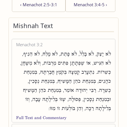
‹
Menachot 2:5-3:1
Menachot 3:4-5
›
Mishnah Text
Menachot 3:2
לֹא יָצַק, לֹא בָלַל, לֹא פָתַת, לֹא מָלַח, לֹא הֵנִיף,
לֹא הִגִּישׁ, אוֹ שֶׁפְּתָתָן פִּתִּים מְרֻבּוֹת, וְלֹא מְשָׁחָן,
כְּשֵׁרוֹת. נִתְעָרֵב קֻמְצָהּ בְּקֹמֶץ חֲבֶרְתָּהּ, בְּמִנְחַת
כֹּהֲנִים, בְּמִנְחַת כֹּהֵן הַמָּשִׁיחַ, בְּמִנְחַת נְסָכִין,
כְּשֵׁרָה. רַבִּי יְהוּדָה אוֹמֵר, בְּמִנְחַת כֹּהֵן הַמָּשִׁיחַ
וּבְמִנְחַת נְסָכִין, פְּסוּלָה, שֶׁזּוֹ בְּלִילָתָהּ עָבָה, וְזוֹ
בְּלִילָתָהּ רַכָּה, וְהֵן בּוֹלְעוֹת זוֹ מִזּוֹ:
Full Text and Commentary