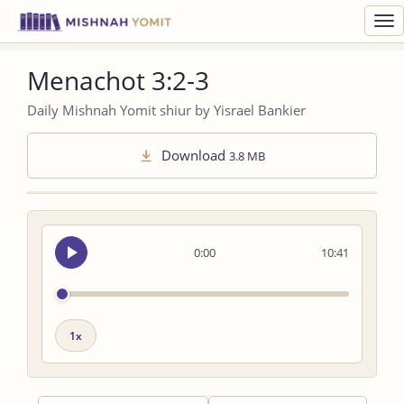
Toggl
navig
Menachot 3:2-3
Daily Mishnah Yomit shiur by Yisrael Bankier
Download
3.8 MB
Seek
0:00
10:41
audio
Playback
speed