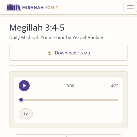
Toggl
navig
Megillah 3:4-5
Daily Mishnah Yomit shiur by Yisrael Bankier
Download
1.5 MB
Seek
0:00
4:22
audio
Playback
speed