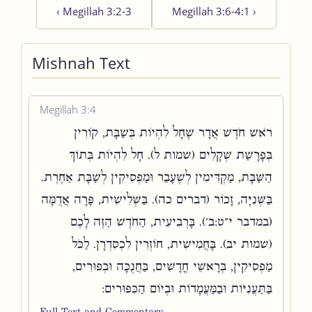
‹
Megillah 3:2-3
Megillah 3:6-4:1
›
Mishnah Text
Megillah 3:4
רֹאשׁ חֹדֶשׁ אֲדָר שֶׁחָל לִהְיוֹת בְּשַׁבָּת, קוֹרִין
בְּפָרָשַׁת שְׁקָלִים (שמות ל). חָל לִהְיוֹת בְּתוֹךְ
הַשַּׁבָּת, מַקְדִּימִין לְשֶׁעָבַר וּמַפְסִיקִין לְשַׁבָּת אַחֶרֶת.
בַּשְּׁנִיָּה, זָכוֹר (דברים כה). בַּשְּׁלִישִׁית, פָּרָה אֲדֻמָּה
(במדבר י״ט:ב׳). בָּרְבִיעִית, הַחֹדֶשׁ הַזֶּה לָכֶם
(שמות יב). בָּחֲמִישִׁית, חוֹזְרִין לִכְסִדְרָן. לַכֹּל
מַפְסִיקִין, בְּרָאשֵׁי חֳדָשִׁים, בַּחֲנֻכָּה וּבְפוּרִים,
בַּתַּעֲנִיּוֹת וּבַמַּעֲמָדוֹת וּבְיוֹם הַכִּפּוּרִים:
Full Text and Commentary