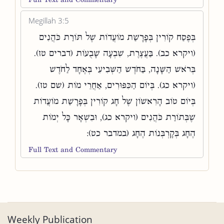
Megillah 3:5
בְּפֶסַח קוֹרִין בְּפָרָשַׁת מוֹעֲדוֹת שֶׁל תּוֹרַת כֹּהֲנִים
(ויקרא כב). בַּעֲצֶרֶת, שִׁבְעָה שָׁבֻעוֹת (דברים טז).
בְּרֹאשׁ הַשָּׁנָה, בַּחֹדֶשׁ הַשְּׁבִיעִי בְּאֶחָד לַחֹדֶשׁ
(ויקרא כג). בְּיוֹם הַכִּפּוּרִים, אַחֲרֵי מוֹת (שם טז).
בְּיוֹם טוֹב הָרִאשׁוֹן שֶׁל חָג קוֹרִין בְּפָרָשַׁת מוֹעֲדוֹת
שֶׁבְּתוֹרַת כֹּהֲנִים (ויקרא כג), וּבִשְׁאָר כָּל יְמוֹת
הֶחָג בְּקָרְבְּנוֹת הֶחָג (במדבר כט):
Full Text and Commentary
Weekly Publication