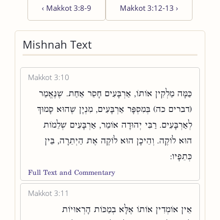
‹
Makkot 3:8-9
Makkot 3:12-13
›
Mishnah Text
Makkot 3:10
כַּמָּה מַלְקִין אוֹתוֹ, אַרְבָּעִים חָסֵר אַחַת. שֶׁנֶּאֱמַר
(דברים כה) בְּמִסְפָּר אַרְבָּעִים, מִנְיָן שֶׁהוּא סָמוּךְ
לְאַרְבָּעִים. רַבִּי יְהוּדָה אוֹמֵר, אַרְבָּעִים שְׁלֵמוֹת
הוּא לוֹקֶה. וְהֵיכָן הוּא לוֹקֶה אֶת הַיְתֵרָה, בֵּין
כְּתֵפָיו:
Full Text and Commentary
Makkot 3:11
אֵין אוֹמְדִין אוֹתוֹ אֶלָּא בְמַכּוֹת הָרְאוּיוֹת