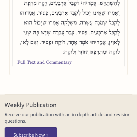
לְהִשְׁתַּלֵּשׁ. אֲמָדוּהוּ לְקַבֵּל אַרְבָּעִים, לָקָה מִקְצָת
וְאָמְרוּ שֶׁאֵינוֹ יָכוֹל לְקַבֵּל אַרְבָּעִים, פָּטוּר. אֲמָדוּהוּ
לְקַבֵּל שְׁמֹנֶה עֶשְׂרֵה, מִשֶּׁלָּקָה אָמְרוּ שֶׁיָּכוֹל הוּא
לְקַבֵּל אַרְבָּעִים, פָּטוּר. עָבַר עֲבֵרָה שֶׁיֶּשׁ בָּהּ שְׁנֵי
לָאוִין, אֲמָדוּהוּ אֹמֶד אֶחָד, לוֹקֶה וּפָטוּר. וְאִם לָאו,
לוֹקֶה וּמִתְרַפֵּא וְחוֹזֵר וְלוֹקֶה:
Full Text and Commentary
Weekly Publication
Receive our publication with an in depth article and revision
questions.
Subscribe Now »