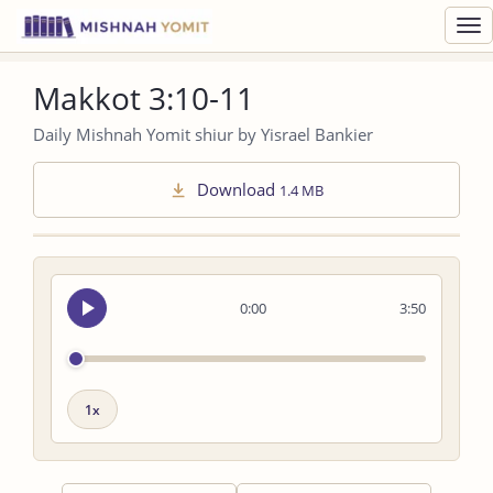
Toggl
navig
Makkot 3:10-11
Daily Mishnah Yomit shiur by Yisrael Bankier
Download
1.4 MB
Seek
0:00
3:50
audio
Playback
speed