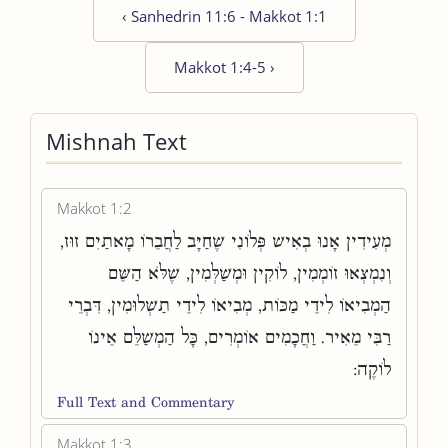
‹
Sanhedrin 11:6 - Makkot 1:1
Makkot 1:4-5
›
Mishnah Text
Makkot 1:2
מְעִידִין אָנוּ בְאִישׁ פְּלוֹנִי שֶׁחַיָּב לַחֲבֵרוֹ מָאתַיִם זוּז,
וְנִמְצְאוּ זוֹמְמִין, לוֹקִין וּמְשַׁלְּמִין, שֶׁלֹּא הַשֵּׁם
הַמְבִיאוֹ לִידֵי מַכּוֹת, מְבִיאוֹ לִידֵי תַשְׁלוּמִין, דִּבְרֵי
רַבִּי מֵאִיר. וַחֲכָמִים אוֹמְרִים, כָּל הַמְשַׁלֵּם אֵינוֹ
לוֹקֶה:
Full Text and Commentary
Makkot 1:3