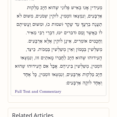
מְעִידִין אָנוּ בְאִישׁ פְּלוֹנִי שֶׁהוּא חַיָּב מַלְקוּת
אַרְבָּעִים, וְנִמְצְאוּ זוֹמְמִין, לוֹקִין שְׁמֹנִים, מִשּׁוּם לֹא
תַעֲנֶה בְרֵעֲךָ עֵד שָׁקֶר (שמות כ), וּמִשּׁוּם וַעֲשִׂיתֶם
לוֹ כַּאֲשֶׁר זָמַם (דברים יט), דִּבְרֵי רַבִּי מֵאִיר.
וַחֲכָמִים אוֹמְרִים, אֵינָן לוֹקִין אֶלָּא אַרְבָּעִים.
מְשַׁלְּשִׁין בְּמָמוֹן וְאֵין מְשַׁלְּשִׁין בְּמַכּוֹת. כֵּיצַד,
הֱעִידוּהוּ שֶׁהוּא חַיָּב לַחֲבֵרוֹ מָאתַיִם זוּז, וְנִמְצְאוּ
זוֹמְמִין, מְשַׁלְּשִׁין בֵּינֵיהֶם. אֲבָל אִם הֱעִידוּהוּ שֶׁהוּא
חַיָּב מַלְקוּת אַרְבָּעִים, וְנִמְצְאוּ זוֹמְמִין, כָּל אֶחָד
וְאֶחָד לוֹקֶה אַרְבָּעִים:
Full Text and Commentary
Related Articles