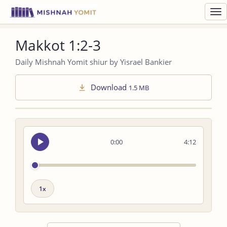
Toggl
navig
Makkot 1:2-3
Daily Mishnah Yomit shiur by Yisrael Bankier
Download
1.5 MB
Seek
0:00
4:12
audio
Playback
speed