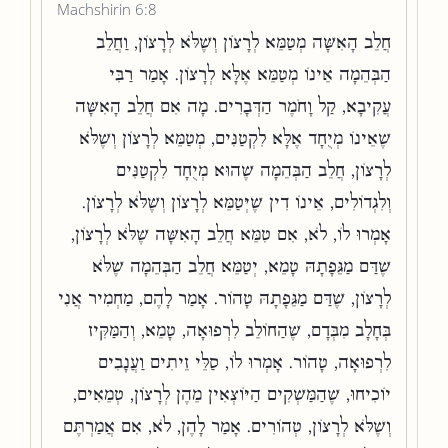
Machshirin 6:8
חֲלֵב הָאִשָּׁה מְטַמֵּא לְרָצוֹן וְשֶׁלֹּא לְרָצוֹן, וַחֲלֵב
הַבְּהֵמָה אֵינוֹ מְטַמֵּא אֶלָּא לְרָצוֹן. אָמַר רַבִּי
עֲקִיבָא, קַל וָחֹמֶר הַדְּבָרִים. מָה אִם חֲלֵב הָאִשָּׁה
שֶׁאֵינוֹ מְיֻחָד אֶלָּא לִקְטַנִּים, מְטַמֵּא לְרָצוֹן וְשֶׁלֹּא
לְרָצוֹן, חֲלֵב הַבְּהֵמָה שֶׁהוּא מְיֻחָד לִקְטַנִּים
וְלִגְדוֹלִים, אֵינוֹ דִין שֶׁיְּטַמֵּא לְרָצוֹן וְשֶׁלֹּא לְרָצוֹן.
אָמְרוּ לוֹ, לֹא, אִם טִמֵּא חֲלֵב הָאִשָּׁה שֶׁלֹּא לְרָצוֹן,
שֶׁדַּם מַגֵּפָתָהּ טָמֵא, יְטַמֵּא חֲלֵב הַבְּהֵמָה שֶׁלֹּא
לְרָצוֹן, שֶׁדַּם מַגֵּפָתָהּ טָהוֹר. אָמַר לָהֶם, מַחְמִיר אֲנִי
בְּחָלָב מִבְּדָם, שֶׁהַחוֹלֵב לִרְפוּאָה, טָמֵא, וְהַמַּקִּיז
לִרְפוּאָה, טָהוֹר. אָמְרוּ לוֹ, סַלֵּי זֵיתִים וַעֲנָבִים
יוֹכִיחוּ, שֶׁהַמַּשְׁקִים הַיּוֹצְאִין מֵהֶן לְרָצוֹן, טְמֵאִים,
וְשֶׁלֹּא לְרָצוֹן, טְהוֹרִים. אָמַר לָהֶן, לֹא, אִם אֲמַרְתֶּם