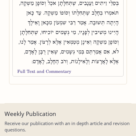
בְּסַלֵּי זֵיתִים וַעֲנָבִים, שֶׁתְּחִלָּתָן אֹכֶל וְסוֹפָן מַשְׁקֶה,
תֹּאמְרוּ בְחָלָב שֶׁתְּחִלָּתוֹ וְסוֹפוֹ מַשְׁקֶה. עַד כָּאן
הָיְתָה תְשׁוּבָה. אָמַר רַבִּי שִׁמְעוֹן מִכָּאן וָאֵילָךְ
הָיִינוּ מְשִׁיבִין לְפָנָיו, מֵי גְשָׁמִים יוֹכִיחוּ, שֶׁתְּחִלָּתָן
וְסוֹפָן מַשְׁקֶה וְאֵינָן מְטַמְּאִין אֶלָּא לְרָצוֹן. אָמַר לָנוּ,
לֹא, אִם אֲמַרְתֶּם בְּמֵי גְשָׁמִים, שֶׁאֵין רֻבָּן לָאָדָם,
אֶלָּא לָאֲרָצוֹת וְלָאִילָנוֹת, וְרֹב הֶחָלָב, לָאָדָם:
Full Text and Commentary
Weekly Publication
Receive our publication with an in depth article and revision
questions.