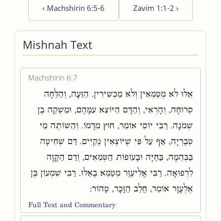
‹
Machshirin 6:5-6
Zavim 1:1-2
›
Mishnah Text
Machshirin 6:7
אֵלּוּ לֹא מְטַמְּאִין וְלֹא מַכְשִׁירִין. הַזֵּעָה, וְהַלֵּחָה
סְרוּחָה, וְהָרְאִי, וְהַדָּם הַיּוֹצֵא עִמָּהֶם, וּמַשְׁקֵה בֶן
שְׁמֹנָה. רַבִּי יוֹסֵי אוֹמֵר, חוּץ מִדָּמוֹ. וְהַשּׁוֹתֶה מֵי
טְבֶרְיָה, אַף עַל פִּי שֶׁיּוֹצְאִין נְקִיִּים. דַּם שְׁחִיטָה
בַּבְּהֵמָה, בַּחַיָּה וּבָעוֹפוֹת הַטְּמֵאִים, וְדַם הַקָּזָה
לִרְפוּאָה. רַבִּי אֱלִיעֶזֶר מְטַמֵּא בָאֵלּוּ. רַבִּי שִׁמְעוֹן בֶּן
אֶלְעָזָר אוֹמֵר, חֲלֵב הַזָּכָר, טָהוֹר:
Full Text and Commentary