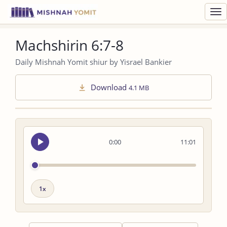
Toggl
navig
Machshirin 6:7-8
Daily Mishnah Yomit shiur by Yisrael Bankier
Download
4.1 MB
Seek
0:00
11:01
audio
Playback
speed