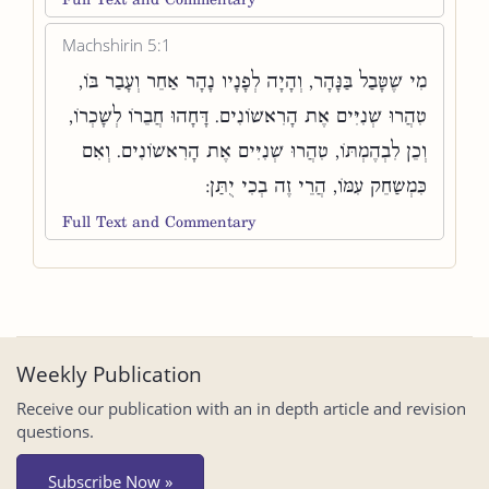
Machshirin 5:1
מִי שֶׁטָּבַל בַּנָּהָר, וְהָיָה לְפָנָיו נָהָר אַחֵר וְעָבַר בּוֹ,
טִהֲרוּ שְׁנִיִּים אֶת הָרִאשׁוֹנִים. דָּחָהוּ חֲבֵרוֹ לְשָׁכְרוֹ,
וְכֵן לִבְהֶמְתּוֹ, טִהֲרוּ שְׁנִיִּים אֶת הָרִאשׁוֹנִים. וְאִם
כִּמְשַׂחֵק עִמּוֹ, הֲרֵי זֶה בְכִי יֻתַּן:
Full Text and Commentary
Weekly Publication
Receive our publication with an in depth article and revision
questions.
Subscribe Now »