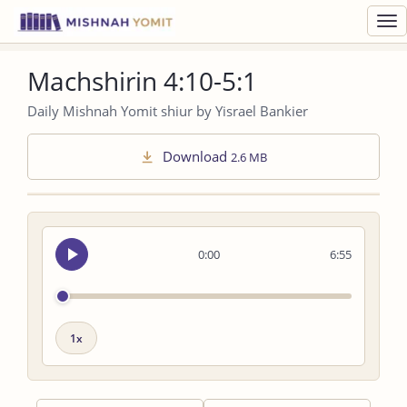
Toggl
navig
Machshirin 4:10-5:1
Daily Mishnah Yomit shiur by Yisrael Bankier
Download
2.6 MB
Seek
0:00
6:55
audio
Playback
speed