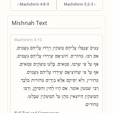
‹
Machshirin 4:8-9
Machshirin 5:2-3
›
Mishnah Text
Machshirin 4:10
עֵצִים שֶׁנָּפְלוּ עֲלֵיהֶם מַשְׁקִין וְיָרְדוּ עֲלֵיהֶם גְּשָׁמִים,
אִם רַבּוּ, טְהוֹרִים. הוֹצִיאָם שֶׁיֵּרְדוּ עֲלֵיהֶם גְּשָׁמִים,
אַף עַל פִּי שֶׁרַבּוּ, טְמֵאִים. בָּלְעוּ מַשְׁקִים טְמֵאִים,
אַף עַל פִּי שֶׁהוֹצִיאָם שֶׁיֵּרְדוּ עֲלֵיהֶם גְּשָׁמִים,
טְהוֹרִין. וְלֹא יַסִּיקֵם אֶלָּא בְיָדַיִם טְהוֹרוֹת בִּלְבָד.
רַבִּי שִׁמְעוֹן אוֹמֵר, אִם הָיוּ לַחִין וְהִסִּיקָן, וְרַבּוּ
הַמַּשְׁקִין הַיּוֹצְאִין מֵהֶן עַל הַמַּשְׁקִין שֶׁבָּלְעוּ,
טְהוֹרִים:
Full Text and Commentary