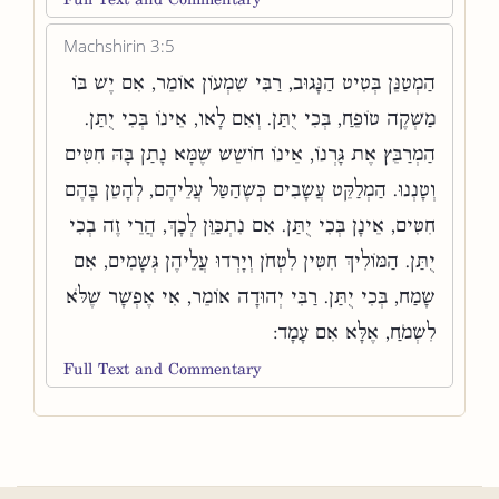
Machshirin 3:5
הַמְטַנֵּן בְּטִיט הַנָּגוּב, רַבִּי שִׁמְעוֹן אוֹמֵר, אִם יֶשׁ בּוֹ
מַשְׁקֶה טוֹפֵחַ, בְּכִי יֻתַּן. וְאִם לָאו, אֵינוֹ בְּכִי יֻתַּן.
הַמְרַבֵּץ אֶת גָּרְנוֹ, אֵינוֹ חוֹשֵׁשׁ שֶׁמָּא נָתַן בָּהּ חִטִּים
וְטָנְנוּ. הַמְלַקֵּט עֲשָׂבִים כְּשֶׁהַטַּל עֲלֵיהֶם, לְהָטֵן בָּהֶם
חִטִּים, אֵינָן בְּכִי יֻתַּן. אִם נִתְכַּוֵּן לְכָךְ, הֲרֵי זֶה בְכִי
יֻתַּן. הַמּוֹלִיךְ חִטִּין לִטְחֹן וְיָרְדוּ עֲלֵיהֶן גְּשָׁמִים, אִם
שָׂמַח, בְּכִי יֻתַּן. רַבִּי יְהוּדָה אוֹמֵר, אִי אֶפְשָׁר שֶׁלֹּא
לִשְׂמֹחַ, אֶלָּא אִם עָמָד:
Full Text and Commentary