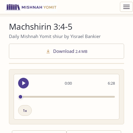
Toggl
navig
Machshirin 3:4-5
Daily Mishnah Yomit shiur by Yisrael Bankier
Download
2.4 MB
Seek
0:00
6:28
audio
Playback
speed