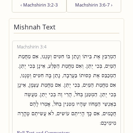
‹
Machshirin 3:2-3
Machshirin 3:6-7
›
Mishnah Text
Machshirin 3:4
הַמְרַבֵּץ אֶת בֵּיתוֹ וְנָתַן בּוֹ חִטִּים וְטָנְנוּ, אִם מֵחֲמַת
הַמַּיִם, בְּכִי יֻתַּן. וְאִם מֵחֲמַת הַסֶּלַע, אֵינָן בְּכִי יֻתַּן.
הַמְכַבֵּס אֶת כְּסוּתוֹ בַּעֲרֵבָה, נָתַן בָּהּ חִטִּים וְטָנְנוּ,
אִם מֵחֲמַת הַמַּיִם, בְּכִי יֻתַּן. אִם מֵחֲמַת עַצְמָן, אֵינָן
בְּכִי יֻתַּן. הַמְטַנֵּן בְּחֹל, הֲרֵי זֶה בְכִי יֻתַּן. מַעֲשֶׂה
בְאַנְשֵׁי הַמָּחוֹז שֶׁהָיוּ מְטִנִּין בְּחֹל, אָמְרוּ לָהֶם
חֲכָמִים, אִם כָּךְ הֱיִיתֶם עוֹשִׂים, לֹא עֲשִׂיתֶם טָהֳרָה
מִימֵיכֶם:
Full Text and Commentary