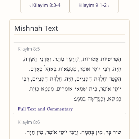
‹
Kilayim 8:3-4
Kilayim 9:1-2
›
Mishnah Text
Kilayim 8:5
הַפְּרוּטִיּוֹת אֲסוּרוֹת, וְהָרַמָּךְ מֻתָּר. וְאַדְנֵי הַשָּׂדֶה,
חַיָּה. רַבִּי יוֹסֵי אוֹמֵר, מְטַמְּאוֹת בָּאֹהֶל כָּאָדָם.
הַקֻּפָּד וְחֻלְדַּת הַסְּנָיִים, חַיָּה. חֻלְדַּת הַסְּנָיִים, רַבִּי
יוֹסֵי אוֹמֵר, בֵּית שַׁמַּאי אוֹמְרִים, מְטַמֵּא כַזַּיִת
בְּמַשָּׂא, וְכָעֲדָשָׁה בְּמַגָּע:
Full Text and Commentary
Kilayim 8:6
שׁוֹר בָּר, מִין בְּהֵמָה. וְרַבִּי יוֹסֵי אוֹמֵר, מִין חַיָּה.