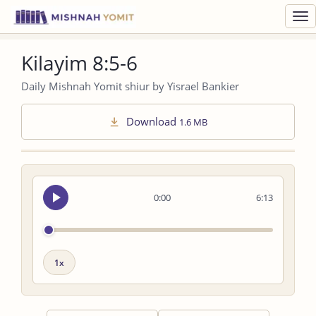
Toggl
navig
Kilayim 8:5-6
Daily Mishnah Yomit shiur by Yisrael Bankier
Download
1.6 MB
Seek
0:00
6:13
audio
Playback
speed