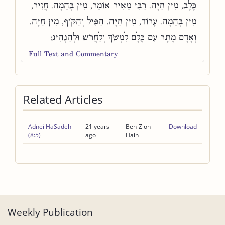
כֶּלֶב, מִין חַיָּה. רַבִּי מֵאִיר אוֹמֵר, מִין בְּהֵמָה. חֲזִיר,
מִין בְּהֵמָה. עָרוֹד, מִין חַיָּה. הַפִּיל וְהַקּוֹף, מִין חַיָּה.
וְאָדָם מֻתָּר עִם כֻּלָּם לִמְשֹׁךְ וְלַחֲרֹשׁ וּלְהַנְהִיג:
Full Text and Commentary
Related Articles
Adnei HaSadeh
21 years
Ben-Zion
Download
(8:5)
ago
Hain
Weekly Publication