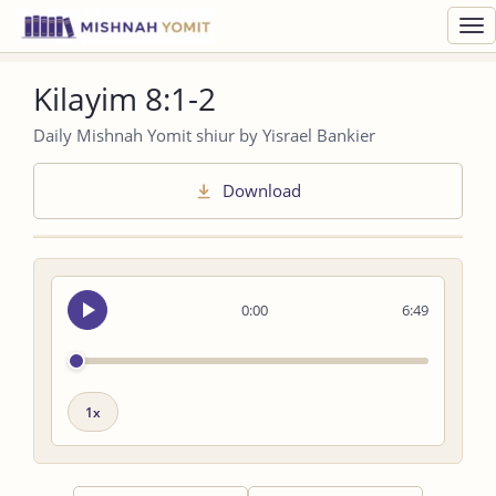
Toggl
navig
Kilayim 8:1-2
Daily Mishnah Yomit shiur by Yisrael Bankier
Download
Seek
0:00
6:49
audio
Playback
speed