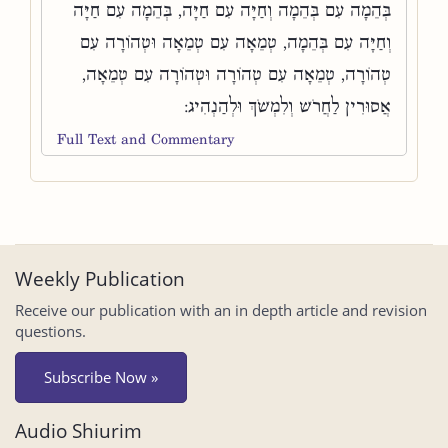
בְּהֵמָה עִם בְּהֵמָה וְחַיָּה עִם חַיָּה, בְּהֵמָה עִם חַיָּה
וְחַיָּה עִם בְּהֵמָה, טְמֵאָה עִם טְמֵאָה וּטְהוֹרָה עִם
טְהוֹרָה, טְמֵאָה עִם טְהוֹרָה וּטְהוֹרָה עִם טְמֵאָה,
אֲסוּרִין לַחֲרֹשׁ וְלִמְשֹׁךְ וּלְהַנְהִיג:
Full Text and Commentary
Weekly Publication
Receive our publication with an in depth article and revision
questions.
Subscribe Now »
Audio Shiurim