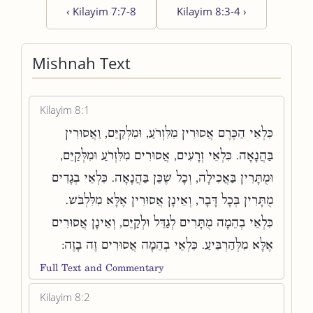
‹
Kilayim 7:7-8
Kilayim 8:3-4
›
Mishnah Text
Kilayim 8:1
כִּלְאֵי הַכֶּרֶם אֲסוּרִין מִלִּזְרֹעַ, וּמִלְּקַיֵּם, וַאֲסוּרִין
בַּהֲנָאָה. כִּלְאֵי זְרָעִים, אֲסוּרִים מִלִּזְרֹעַ וּמִלְּקַיֵּם,
וּמֻתָּרִין בַּאֲכִילָה, וְכָל שֶׁכֵּן בַּהֲנָאָה. כִּלְאֵי בְגָדִים
מֻתָּרִין בְּכָל דָּבָר, וְאֵינָן אֲסוּרִין אֶלָּא מִלִּלְבֹּשׁ.
כִּלְאֵי בְהֵמָה מֻתָּרִים לְגַדֵּל וּלְקַיֵּם, וְאֵינָן אֲסוּרִים
אֶלָּא מִלְּהַרְבִּיעַ. כִּלְאֵי בְהֵמָה אֲסוּרִים זֶה בָזֶה:
Full Text and Commentary
Kilayim 8:2