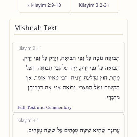
‹
Kilayim 2:9-10
Kilayim 3:2-3
›
Mishnah Text
Kilayim 2:11
תְּבוּאָה נוֹטָה עַל גַּבֵּי תְבוּאָה, וְיָרָק עַל גַּבֵּי יָרָק,
תְּבוּאָה עַל גַּבֵּי יָרָק, יָרָק עַל גַּבֵּי תְבוּאָה, הַכֹּל
מֻתָּר, חוּץ מִדְּלַעַת יְוָנִית. רַבִּי מֵאִיר אוֹמֵר, אַף
הַקִּשּׁוּת וּפוֹל הַמִּצְרִי, וְרוֹאֶה אֲנִי אֶת דִּבְרֵיהֶן
מִדְּבָרָי:
Full Text and Commentary
Kilayim 3:1
עֲרוּגָה שֶׁהִיא שִׁשָּׁה טְפָחִים עַל שִׁשָּׁה טְפָחִים,