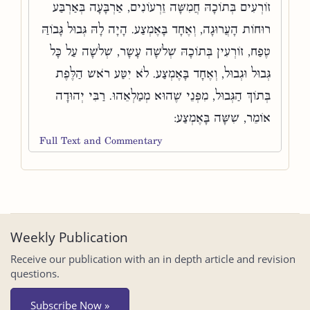
זוֹרְעִים בְּתוֹכָהּ חֲמִשָּׁה זֵרְעוֹנִים, אַרְבָּעָה בְּאַרְבַּע
רוּחוֹת הָעֲרוּגָה, וְאֶחָד בָּאֶמְצַע. הָיָה לָהּ גְּבוּל גָּבוֹהַּ
טֶפַח, זוֹרְעִין בְּתוֹכָהּ שְׁלֹשָׁה עָשָׂר, שְׁלֹשָׁה עַל כָּל
גְּבוּל וּגְבוּל, וְאֶחָד בָּאֶמְצַע. לֹא יִטַּע רֹאשׁ הַלֶּפֶת
בְּתוֹךְ הַגְּבוּל, מִפְּנֵי שֶׁהוּא מְמַלְאֵהוּ. רַבִּי יְהוּדָה
אוֹמֵר, שִׁשָּׁה בָּאֶמְצַע:
Full Text and Commentary
Weekly Publication
Receive our publication with an in depth article and revision
questions.
Subscribe Now »