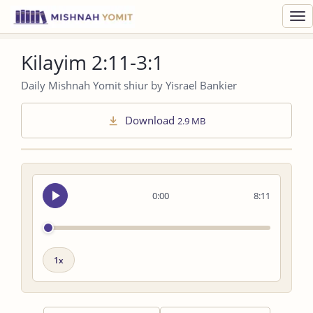
Toggl
navig
Kilayim 2:11-3:1
Daily Mishnah Yomit shiur by Yisrael Bankier
Download
2.9 MB
Seek
0:00
8:11
audio
Playback
speed