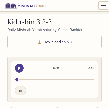
Toggl
navig
Kidushin 3:2-3
Daily Mishnah Yomit shiur by Yisrael Bankier
Download
1.5 MB
Seek
0:00
4:13
audio
Playback
speed