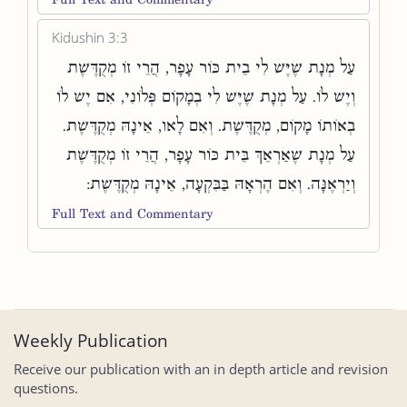
Kidushin 3:3
עַל מְנָת שֶׁיֶּשׁ לִי בֵית כּוֹר עָפָר, הֲרֵי זוֹ מְקֻדֶּשֶׁת
וְיֶשׁ לוֹ. עַל מְנָת שֶׁיֶּשׁ לִי בְמָקוֹם פְּלוֹנִי, אִם יֶשׁ לוֹ
בְאוֹתוֹ מָקוֹם, מְקֻדֶּשֶׁת. וְאִם לָאו, אֵינָהּ מְקֻדֶּשֶׁת.
עַל מְנָת שֶׁאַרְאֵךְ בֵּית כּוֹר עָפָר, הֲרֵי זוֹ מְקֻדֶּשֶׁת
וְיַרְאֶנָּה. וְאִם הֶרְאָהּ בַּבִּקְעָה, אֵינָהּ מְקֻדֶּשֶׁת:
Full Text and Commentary
Weekly Publication
Receive our publication with an in depth article and revision
questions.