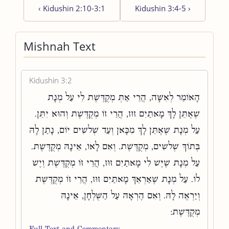
‹
Kidushin 2:10-3:1
Kidushin 3:4-5
›
Mishnah Text
Kidushin 3:2
הָאוֹמֵר לְאִשָּׁה, הֲרֵי אַתְּ מְקֻדֶּשֶׁת לִי עַל מְנָת
שֶׁאֶתֵּן לָךְ מָאתַיִם זוּז, הֲרֵי זוֹ מְקֻדֶּשֶׁת וְהוּא יִתֵּן.
עַל מְנָת שֶׁאֶתֵּן לָךְ מִכָּאן וְעַד שְׁלשִׁים יוֹם, נָתַן לָהּ
בְּתוֹךְ שְׁלשִׁים, מְקֻדֶּשֶׁת. וְאִם לָאו, אֵינָהּ מְקֻדֶּשֶׁת.
עַל מְנָת שֶׁיֶּשׁ לִי מָאתַיִם זוּז, הֲרֵי זוֹ מְקֻדֶּשֶׁת וְיֶשׁ
לוֹ. עַל מְנָת שֶׁאַרְאֵךְ מָאתַיִם זוּז, הֲרֵי זוֹ מְקֻדֶּשֶׁת
וְיַרְאֶה לָהּ. וְאִם הֶרְאָהּ עַל הַשֻּׁלְחָן, אֵינָהּ
מְקֻדֶּשֶׁת:
Full Text and Commentary