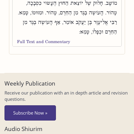
מוֹשָׁב. חָלוּק שֶׁל יוֹצֵאת הַחוּץ הֶעָשׂוּי כִּסְבָכָה,
טָהוֹר. הָעוֹשֶׂה בֶגֶד מִן הַחֵרֶם, טָהוֹר. וּמִזּוּטוֹ, טָמֵא.
רַבִּי אֱלִיעֶזֶר בֶּן יַעֲקֹב אוֹמֵר, אַף הָעוֹשֶׂה בֶגֶד מִן
הַחֵרֶם וּכְפָלוֹ, טָמֵא:
Full Text and Commentary
Weekly Publication
Receive our publication with an in depth article and revision
questions.
Subscribe Now »
Audio Shiurim