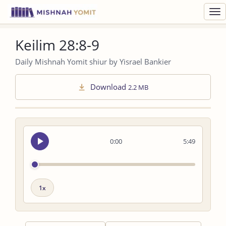
Toggl
navig
Keilim 28:8-9
Daily Mishnah Yomit shiur by Yisrael Bankier
Download
2.2 MB
Seek
0:00
5:49
audio
Playback
speed