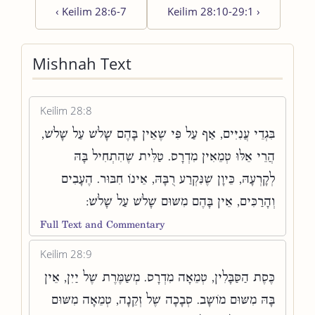
‹
Keilim 28:6-7
Keilim 28:10-29:1
›
Mishnah Text
Keilim 28:8
בִּגְדֵי עֲנִיִּים, אַף עַל פִּי שֶׁאֵין בָּהֶם שָׁלֹשׁ עַל שָׁלֹשׁ,
הֲרֵי אֵלּוּ טְמֵאִין מִדְרָס. טַלִּית שֶׁהִתְחִיל בָּהּ
לְקָרְעָהּ, כֵּיוָן שֶׁנִּקְרַע רֻבָּהּ, אֵינוֹ חִבּוּר. הֶעָבִים
וְהָרַכִּים, אֵין בָּהֶם מִשּׁוּם שָׁלֹשׁ עַל שָׁלֹשׁ:
Full Text and Commentary
Keilim 28:9
כֶּסֶת הַסַּבָּלִין, טְמֵאָה מִדְרָס. מְשַׁמֶּרֶת שֶׁל יַיִן, אֵין
בָּהּ מִשּׁוּם מוֹשָׁב. סְבָכָה שֶׁל זְקֵנָה, טְמֵאָה מִשּׁוּם