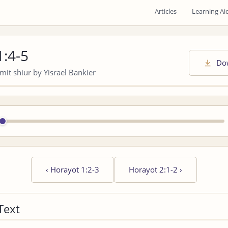
Articles
Learning Ai
1:4-5
Do
it shiur by Yisrael Bankier
‹
Horayot 1:2-3
Horayot 2:1-2
›
Text