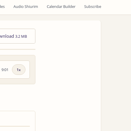
des
Audio Shiurim
Calendar Builder
Subscribe
wnload
3.2 MB
9:01
Playback
speed