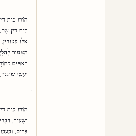
הוֹרוּ בֵית דִּין
בֵּית דִּין שָׁם,
אֵלּוּ פְטוּרִי
הָאֲמוּר לְהַלָּן
רְאוּיִים לְהוֹרָ
וְעָשׂוּ שׁוֹגְגִין
הוֹרוּ בֵית דִּין
וְשָׂעִיר, דִּבְר
פָּרִים, וּבַעֲבו