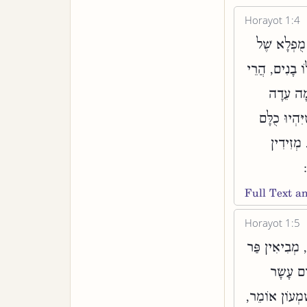
Horayot 1:4
 מֻפְלָא שֶׁל
ֹ בָנִים, הֲרֵי
מָה עֵדָה
הְיוּ כֻלָּם
מְזִידִין
:
Full Text 
Horayot 1:5
, מְבִיאִין פַּר
ים עָשָׂר
ִׁמְעוֹן אוֹמֵר,