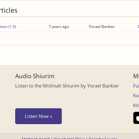
ticles
tion (1:5)
7 years ago
Yisrael Bankier
Audio Shiurim
Mo
Listen to the Mishnah Shiurim by Yisrael Bankier
Fu
Ku
Ki
Listen Now »
Mishnah Yomit
|
Yerushalmi Shiur
|
Parasha Source