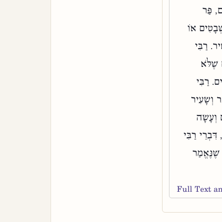
ם, פַּר
ְׁבָטִים אוֹ
יר. רַבִּי
שֶׁלֹּא
ם. רַבִּי
ר וְשָׂעִיר
 וְעָשָׂה
ִּבְרֵי רַבִּי
שֶׁנֶּאֱמַר
Full Text 