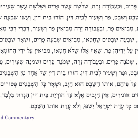
ָּרִים, וּבַעֲבוֹדָה זָרָה, שְׁלשָׁה עָשָׂר פָּרִים וּשְׁלשָׁה עָשָׂר שְׂעִירִי
ֵׁבֶט וָשֵׁבֶט, פַּר וְשָׂעִיר לְבֵית דִּין. הוֹרוּ בֵית דִּין, וְעָשׂוּ שִׁבְעָה ש
, מְבִיאִים פָּר, וּבַעֲבוֹדָה זָרָה מְבִיאִין פַּר וְשָׂעִיר, דִּבְרֵי רַבִּי מֵאִ
 שִׁבְעָה שְׁבָטִים שֶׁחָטְאוּ, מְבִיאִים שִׁבְעָה פָרִים, וּשְׁאָר שְׁבָטִים 
ן עַל יְדֵיהֶן פַּר, שֶׁאַף אֵלּוּ שֶׁלֹּא חָטְאוּ, מְבִיאִין עַל יְדֵי הַחוֹטְאִי
 שְׁמֹנָה פָרִים. וּבַעֲבוֹדָה זָרָה, שְׁמֹנָה פָרִים וּשְׁמֹנָה שְׂעִירִים, פַּ
ֵבֶט, וּפַר וְשָׂעִיר לְבֵית דִּין. הוֹרוּ בֵית דִּין שֶׁל אֶחָד מִן הַשְּׁבָטִים
עַל פִּיהֶם, אוֹתוֹ הַשֵּׁבֶט הוּא חַיָּב, וּשְׁאָר כָּל הַשְּׁבָטִים פְּטוּרִים, ד
ִים אוֹמְרִים, אֵין חַיָּבִים אֶלָּא עַל הוֹרָיַת בֵּית דִּין הַגָּדוֹל בִּלְבַד, 
כָּל עֲדַת יִשְׂרָאֵל יִשְׁגּוּ, וְלֹא עֲדַת אוֹתוֹ הַשֵּׁבֶט:
and Commentary