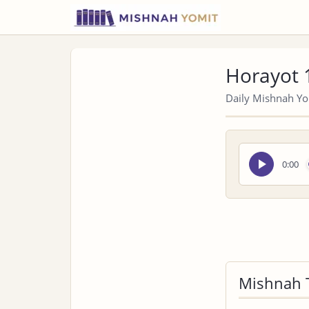
Horayot 
Daily Mishnah Yom
Seek
0:00
audio
Mishnah 