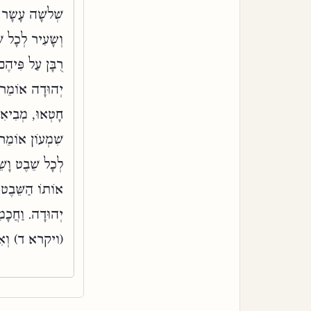
שְׁלשָׁה עָשָׂר פ
וְשָׂעִיר לְכָל ש
רֻבָּן עַל פִּיהֶם
יְהוּדָה אוֹמֵר,
חָטְאוּ, מְבִיאִי
שִׁמְעוֹן אוֹמֵר,
לְכָל שֵׁבֶט וָשׁ
אוֹתוֹ הַשֵּׁבֶט 
יְהוּדָה. וַחֲכָמ
(ויקרא ד) וְאִם 