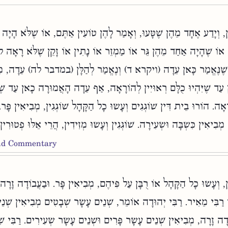
, וְיָדַע אֶחָד מֵהֶן שֶׁטָּעוּ, וְאָמַר לָהֶן טוֹעִין אַתֶּם, אוֹ שֶׁלֹּא הָיָה
 אוֹ שֶׁהָיָה אַחַד מֵהֶן גֵּר אוֹ מַמְזֵר אוֹ נָתִין אוֹ זָקֵן שֶׁלֹּא רָאָה לו
ן, שֶׁנֶּאֱמַר כָּאן עֵדָה (ויקרא ד) וְנֶאֱמַר לְהַלָּן (במדבר לה) עֵדָה, 
 עַד שֶׁיִּהְיוּ כֻלָּם רְאוּיִין לְהוֹרָאָה, אַף עֵדָה הָאֲמוּרָה כָאן עַד שֶׁיִּ
אָה. הוֹרוּ בֵית דִּין שׁוֹגְגִים וְעָשׂוּ כָל הַקָּהָל שׁוֹגְגִין, מְבִיאִין פָּר. 
, מְבִיאִין כִּשְׂבָּה וּשְׂעִירָה. שׁוֹגְגִין וְעָשׂוּ מְזִידִין, הֲרֵי אֵלּוּ פְטוּרִין
and Commentary
, וְעָשׂוּ כָל הַקָּהָל אוֹ רֻבָּן עַל פִּיהֶם, מְבִיאִין פָּר. וּבַעֲבוֹדָה זָרָה
ֵי רַבִּי מֵאִיר. רַבִּי יְהוּדָה אוֹמֵר, שְׁנֵים עָשָׂר שְׁבָטִים מְבִיאִין שְׁנֵ
ֹדָה זָרָה, מְבִיאִין שְׁנֵים עָשָׂר פָּרִים וּשְׁנֵים עָשָׂר שְׂעִירִים. רַבִּי ש