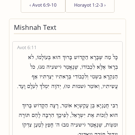
‹
Avot 6:9-10
Horayot 1:2-3
›
Mishnah Text
Avot 6:11
כָּל מַה שֶּׁבָּרָא הַקָּדוֹשׁ בָּרוּךְ הוּא בְּעוֹלָמוֹ, לֹא
בְרָאוֹ אֶלָּא לִכְבוֹדוֹ, שֶׁנֶּאֱמַר (ישעיה מג), כֹּל
הַנִּקְרָא בִשְׁמִי וְלִכְבוֹדִי בְּרָאתִיו יְצַרְתִּיו אַף
עֲשִׂיתִיו, וְאוֹמֵר (שמות טו), יְהֹוָה יִמְלֹךְ לְעֹלָם וָעֶד.
רַבִּי חֲנַנְיָא בֶּן עֲקַשְׁיָא אוֹמֵר, רָצָה הַקָּדוֹשׁ בָּרוּךְ
הוּא לְזַכּוֹת אֶת יִשְׂרָאֵל, לְפִיכָךְ הִרְבָּה לָהֶם תּוֹרָה
וּמִצְוֹת, שֶׁנֶּאֱמַר (ישעיה מב) ה' חָפֵץ לְמַעַן צִדְקוֹ
יַגְדִּיל תּוֹרָה וְיַאְדִּיר: