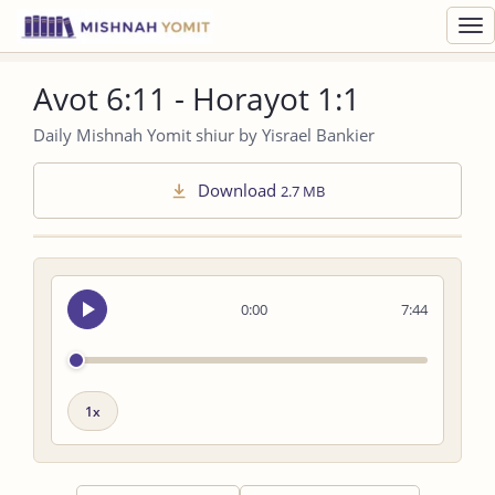
Toggl
navig
Avot 6:11 - Horayot 1:1
Daily Mishnah Yomit shiur by Yisrael Bankier
Download
2.7 MB
Seek
0:00
7:44
audio
Playback
speed