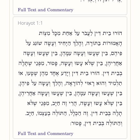
Full Text and Commentary
Horayot 1:1
הוֹרוּ בֵית דִּין לַעֲבֹר עַל אַחַת מִכָּל מִצְוֹת
הָאֲמוּרוֹת בַּתּוֹרָה, וְהָלַךְ הַיָּחִיד וְעָשָׂה שׁוֹגֵג עַל
פִּיהֶם, בֵּין שֶׁעָשׂוּ וְעָשָׂה עִמָּהֶן, בֵּין שֶׁעָשׂוּ וְעָשָׂה
אַחֲרֵיהֶן, בֵּין שֶׁלֹּא עָשׂוּ וְעָשָׂה, פָּטוּר, מִפְּנֵי שֶׁתָּלָה
בְבֵית דִּין. הוֹרוּ בֵית דִּין וְיָדַע אֶחָד מֵהֶן שֶׁטָּעוּ, אוֹ
תַלְמִיד וְהוּא רָאוּי לְהוֹרָאָה, וְהָלַךְ וְעָשָׂה עַל פִּיהֶן,
בֵּין שֶׁעָשׂוּ וְעָשָׂה עִמָּהֶן, בֵּין שֶׁעָשׂוּ וְעָשָׂה אַחֲרֵיהֶן,
בֵּין שֶׁלֹּא עָשׂוּ וְעָשָׂה, הֲרֵי זֶה חַיָּב, מִפְּנֵי שֶׁלֹּא
תָלָה בְּבֵית דִּין. זֶה הַכְּלָל, הַתּוֹלֶה בְעַצְמוֹ, חַיָּב.
וְהַתּוֹלֶה בְּבֵית דִּין, פָּטוּר:
Full Text and Commentary