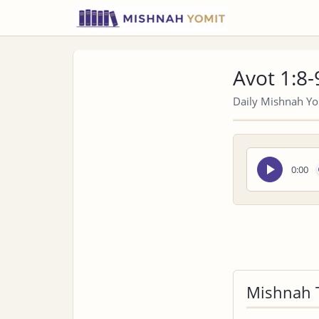
Avot 1:8-
Daily Mishnah Yom
Seek
0:00
audio
Mishnah 