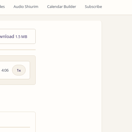
des
Audio Shiurim
Calendar Builder
Subscribe
wnload
1.5 MB
4:06
Playback
speed