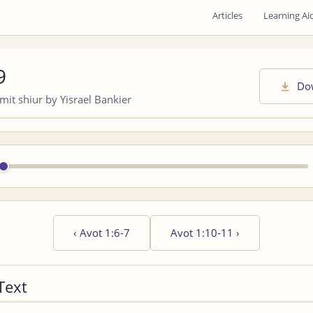
Articles
Learning Ai
9
Do
it shiur by Yisrael Bankier
‹
Avot 1:6-7
Avot 1:10-11
›
Text