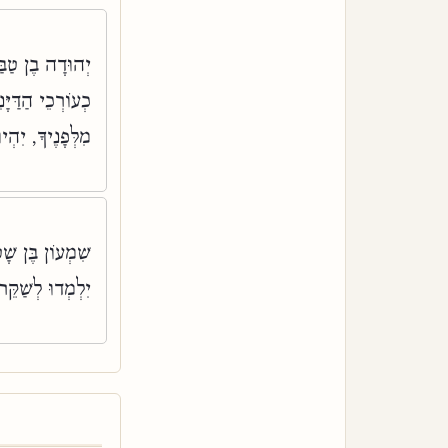
יְהוּדָה בֶן טַבּ
כְעוֹרְכֵי הַדַּיָּ
מִלְּפָנֶיךָ, יִהְ:
שִׁמְעוֹן בֶּן שׁ
יִלְמְדוּ לְשַׁקֵּ: