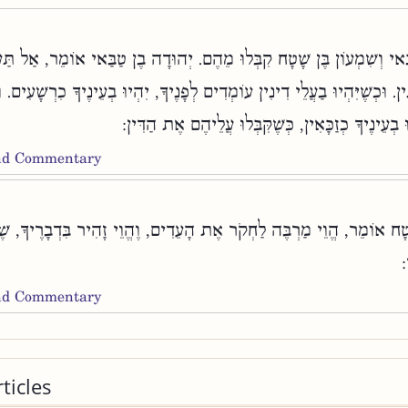
ַאי וְשִׁמְעוֹן בֶּן שָׁטָח קִבְּלוּ מֵהֶם. יְהוּדָה בֶן טַבַּאי אוֹמֵר, אַל תַּע
נִין. וּכְשֶׁיִּהְיוּ בַעֲלֵי דִינִין עוֹמְדִים לְפָנֶיךָ, יִהְיוּ בְעֵינֶיךָ כִרְשָׁעִים. ו
יוּ בְעֵינֶיךָ כְזַכָּאִין, כְּשֶׁקִּבְּלוּ עֲלֵיהֶם אֶת הַדִּין
and Commentary
ָטָח אוֹמֵר, הֱוֵי מַרְבֶּה לַחְקֹר אֶת הָעֵדִים, וֶהֱוֵי זָהִיר בִּדְבָרֶיךָ, שׁ
ר
and Commentary
ticles