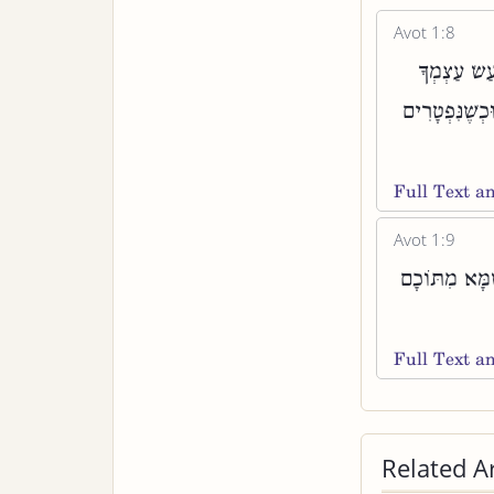
Avot 1:8
ַשׂ עַצְמְךָ
ּכְשֶׁנִּפְטָרִים
Full Text 
Avot 1:9
ֶמָּא מִתּוֹכָם
Full Text 
Related Ar