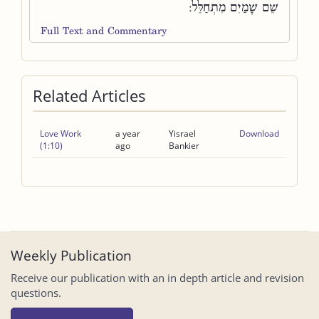
שֵׁם שָׁמַיִם מִתְחַלֵּל:
Full Text and Commentary
Related Articles
Love Work
a year
Yisrael
Download
(1:10)
ago
Bankier
Weekly Publication
Receive our publication with an in depth article and revision
questions.