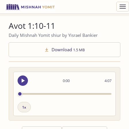
Toggl
navig
Avot 1:10-11
Daily Mishnah Yomit shiur by Yisrael Bankier
Download
1.5 MB
Seek
0:00
4:07
audio
Playback
speed