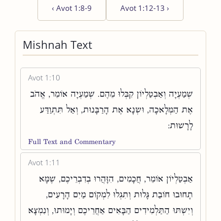
‹
Avot 1:8-9
Avot 1:12-13
›
Mishnah Text
Avot 1:10
שְׁמַעְיָה וְאַבְטַלְיוֹן קִבְּלוּ מֵהֶם. שְׁמַעְיָה אוֹמֵר, אֱהֹב
אֶת הַמְּלָאכָה, וּשְׂנָא אֶת הָרַבָּנוּת, וְאַל תִּתְוַדַּע
לָרָשׁוּת:
Full Text and Commentary
Avot 1:11
אַבְטַלְיוֹן אוֹמֵר, חֲכָמִים, הִזָּהֲרוּ בְדִבְרֵיכֶם, שֶׁמָּא
תָחוּבוּ חוֹבַת גָּלוּת וְתִגְלוּ לִמְקוֹם מַיִם הָרָעִים,
וְיִשְׁתּוּ הַתַּלְמִידִים הַבָּאִים אַחֲרֵיכֶם וְיָמוּתוּ, וְנִמְצָא